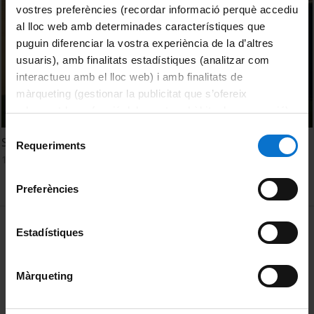
vostres preferències (recordar informació perquè accediu
al lloc web amb determinades característiques que
puguin diferenciar la vostra experiència de la d’altres
usuaris), amb finalitats estadístiques (analitzar com
interactueu amb el lloc web) i amb finalitats de
màrqueting (gestionar la publicitat que s’ofereix
adequant-la en funció dels vostres hàbits de navegació).
Per obtenir més informació sobre les galetes podeu
Selecció
Soc Saludable
consultar la
Política de galetes del lloc web de la
Requeriments
de
13 February, 2024
Universitat de Barcelona
.
consentiment
Preferències
MENÚ PEU 1
Legal notice
Estadístiques
Cookies
Màrqueting
PEU 2
About UBtv
Terms and privacy