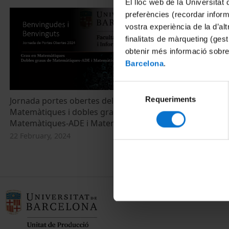
El lloc web de la Universitat 
preferències (recordar infor
vostra experiència de la d’al
finalitats de màrqueting (gest
obtenir més informació sobre
Barcelona
.
Selecció
Requeriments
de
Jornada portes obertes del Grau en
Matemàtiques i dobles graus de
consentiment
Matemàtiques-ADE i Matemàtiques-Física
22 February, 2024