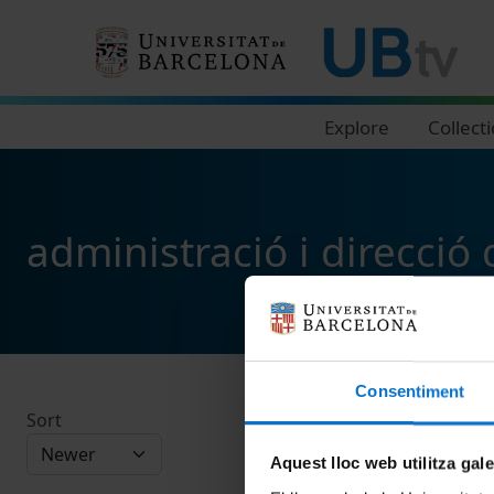
Navegació principal
Explore
Collect
administració i direcció
Consentiment
Sort
Aquest lloc web utilitza gal