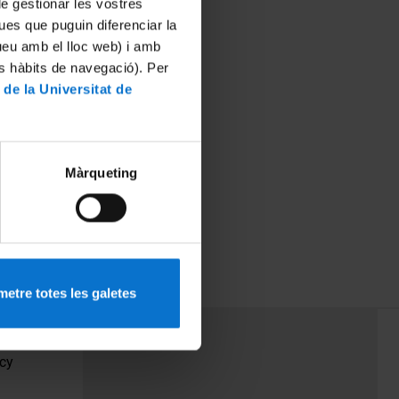
 de gestionar les vostres
ues que puguin diferenciar la
tueu amb el lloc web) i amb
es hàbits de navegació). Per
 de la Universitat de
Màrqueting
etre totes les galetes
PEU 3
Contact
cy