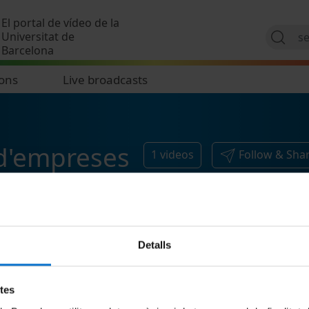
Skip to main content
El portal de vídeo de la
Universitat de
Barcelona
ions
Live broadcasts
 d'empreses
1
videos
Follow & Sha
Detalls
etes