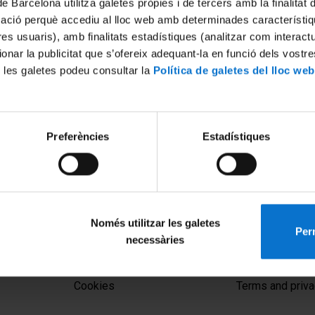
de Barcelona utilitza galetes pròpies i de tercers amb la finalitat
mació perquè accediu al lloc web amb determinades característiq
tres usuaris), amb finalitats estadístiques (analitzar com interac
ionar la publicitat que s’ofereix adequant-la en funció dels vostr
 les galetes podeu consultar la
Política de galetes del lloc web
Preferències
Estadístiques
Només utilitzar les galetes
Perm
necessàries
MENÚ PEU 1
PEU 2
Legal notice
About UBtv
Cookies
Terms and priva