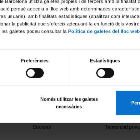
de Barcelona utilitza galetes pròpies i de tercers amb la finalitat
mació perquè accediu al lloc web amb determinades característiq
tres usuaris), amb finalitats estadístiques (analitzar com interac
ionar la publicitat que s’ofereix adequant-la en funció dels vostr
 les galetes podeu consultar la
Política de galetes del lloc web
Preferències
Estadístiques
urídiques de la intel·ligència
gulació global, drets d'autor i
t civil
024
Només utilitzar les galetes
Perm
necessàries
MENÚ PEU 1
PEU 2
Legal notice
About UBtv
Cookies
Terms and priva