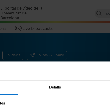
Skip to main content
El portal de vídeo de la
Universitat de
Barcelona
ions
Live broadcasts
2
videos
Follow & Share
Detalls
etes