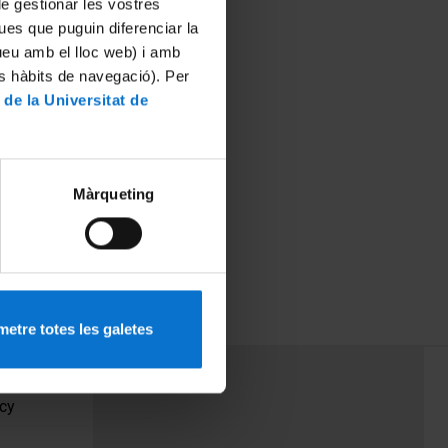
 de gestionar les vostres
ues que puguin diferenciar la
tueu amb el lloc web) i amb
es hàbits de navegació). Per
 de la Universitat de
Màrqueting
etre totes les galetes
PEU 3
Contact
cy