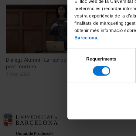
El lloc web de la Universitat 
preferències (recordar infor
vostra experiència de la d’al
finalitats de màrqueting (gest
obtenir més informació sobre
Barcelona
.
Selecció
Requeriments
de
Diàlegs Alumni - La reproducció assistida
Implicacions j
post mortem
artificial: re
consentiment
responsabilita
7 May, 2025
14 February, 2