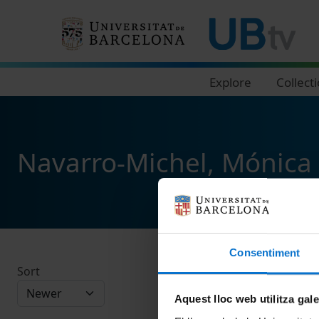
Navegació principal
Explore
Collect
Navarro-Michel, Mónica
Consentiment
Sort
Aquest lloc web utilitza gal