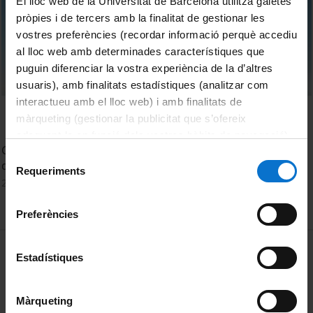
El lloc web de la Universitat de Barcelona utilitza galetes
pròpies i de tercers amb la finalitat de gestionar les
vostres preferències (recordar informació perquè accediu
al lloc web amb determinades característiques que
puguin diferenciar la vostra experiència de la d’altres
usuaris), amb finalitats estadístiques (analitzar com
interactueu amb el lloc web) i amb finalitats de
màrqueting (gestionar la publicitat que s’ofereix
adequant-la en funció dels vostres hàbits de navegació).
Grau en Dret. Sortides professionals en l'àmbit
Per obtenir més informació sobre les galetes podeu
Selecció
d'assessorament jurídic i defensa dels drets particulars.
consultar la
Política de galetes del lloc web de la
Requeriments
de
22 April, 2024
Universitat de Barcelona
.
consentiment
Preferències
MENÚ PEU 1
Legal notice
Estadístiques
Cookies
Màrqueting
PEU 2
About UBtv