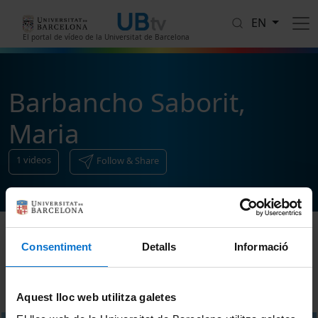
Skip to main content
EN
El portal de vídeo de la Universitat de Barcelona
Barbancho Saborit,
Maria
1
videos
Follow & Share
Consentiment
Detalls
Informació
Sort
Aquest lloc web utilitza galetes