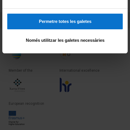
Terms and privacy
PEU 3
Contact
Permetre totes les galetes
Founder of the
Member of the
Només utilitzar les galetes necessàries
Member of the
International excellence
European recognition