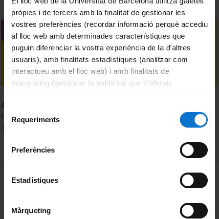
El lloc web de la Universitat de Barcelona utilitza galetes
pròpies i de tercers amb la finalitat de gestionar les
vostres preferències (recordar informació perquè accediu
al lloc web amb determinades característiques que
puguin diferenciar la vostra experiència de la d’altres
usuaris), amb finalitats estadístiques (analitzar com
interactueu amb el lloc web) i amb finalitats de
màrqueting (gestionar la publicitat que s’ofereix
adequant-la en funció dels vostres hàbits de navegació).
Acte d’inici del Correllengua 2024. Homenatge a la filòloga
Per obtenir més informació sobre les galetes podeu
Selecció
i lingüista M. Carme Junyent
consultar la
Política de galetes del lloc web de la
Requeriments
de
4 April, 2024
Universitat de Barcelona
.
consentiment
Preferències
MENÚ PEU 1
Legal notice
Estadístiques
Cookies
Màrqueting
PEU 2
About UBtv