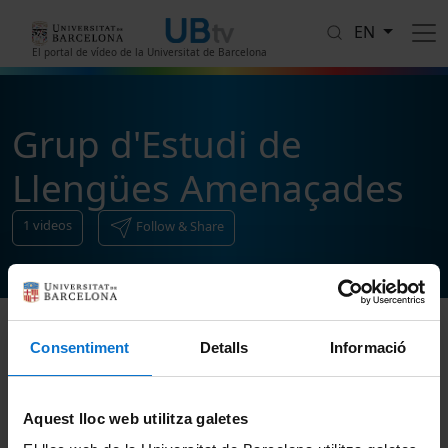
Skip to main content
EN
El portal de vídeo de la Universitat de Barcelona
Grup d'Estudi de
Llengües Amenaçades
1
videos
Follow & Share
Consentiment
Detalls
Informació
Sort
Aquest lloc web utilitza galetes