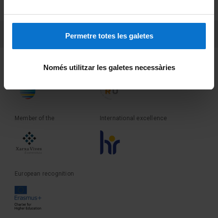
Terms and privacy
PEU 3
Contact
Permetre totes les galetes
Founder of the
Member of the
Només utilitzar les galetes necessàries
Member of the
International excellence
European recognition