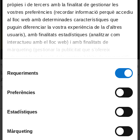
pròpies i de tercers amb la finalitat de gestionar les
vostres preferències (recordar informació perquè accediu
al lloc web amb determinades característiques que
puguin diferenciar la vostra experiència de la d’altres
usuaris), amb finalitats estadístiques (analitzar com
interactueu amb el lloc web) i amb finalitats de
màrqueting (gestionar la publicitat que s’ofereix
adequant-la en funció dels vostres hàbits de navegació).
Per obtenir més informació sobre les galetes podeu
'De l'arxiu a l'exposició: pràctiques curatorials vinculades a
Selecció
consultar la
Política de galetes del lloc web de la
la investigació en art contemporani'. Srs. Christian Madrid,
Requeriments
de
Arola Valls, Ana Isabel Caijano i Ada Sbriccoli
Universitat de Barcelona
.
consentiment
12 May, 2014
Preferències
Estadístiques
MENÚ PEU 1
Legal notice
Cookies
Màrqueting