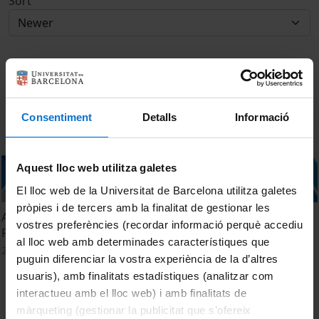
Sort
Consentiment
Detalls
Informació
Aquest lloc web utilitza galetes
El lloc web de la Universitat de Barcelona utilitza galetes
pròpies i de tercers amb la finalitat de gestionar les
Acte de cloenda dels cursos de les àrees de Salut,
vostres preferències (recordar informació perquè accediu
Farmàcia, Psicologia, Empresa i Cultura. IL3. 2025
al lloc web amb determinades característiques que
26 November, 2025
puguin diferenciar la vostra experiència de la d’altres
usuaris), amb finalitats estadístiques (analitzar com
interactueu amb el lloc web) i amb finalitats de
màrqueting (gestionar la publicitat que s’ofereix