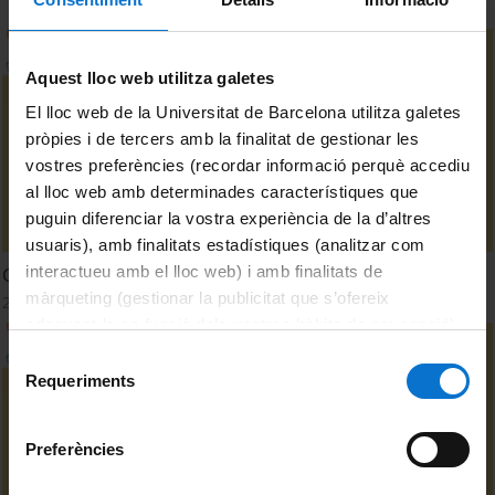
Aquest lloc web utilitza galetes
El lloc web de la Universitat de Barcelona utilitza galetes
pròpies i de tercers amb la finalitat de gestionar les
vostres preferències (recordar informació perquè accediu
al lloc web amb determinades característiques que
puguin diferenciar la vostra experiència de la d’altres
usuaris), amb finalitats estadístiques (analitzar com
interactueu amb el lloc web) i amb finalitats de
CVIE-UB: Indecisió de l'Estudiant en Acabar la Titulació
màrqueting (gestionar la publicitat que s’ofereix
24 April, 2025
adequant-la en funció dels vostres hàbits de navegació).
Per obtenir més informació sobre les galetes podeu
Selecció
consultar la
Política de galetes del lloc web de la
Requeriments
de
Universitat de Barcelona
.
consentiment
Preferències