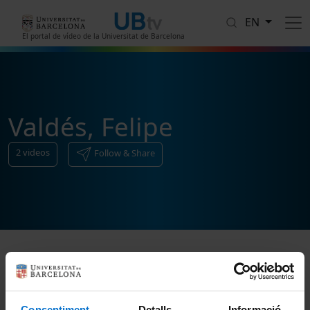
Skip to main content
EN
El portal de vídeo de la Universitat de Barcelona
Valdés, Felipe
2
videos
Follow & Share
Sort
Consentiment
Detalls
Informació