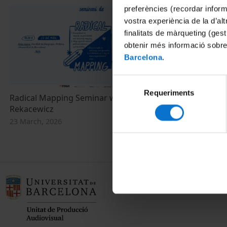
preferències (recordar infor
vostra experiència de la d’al
finalitats de màrqueting (gest
obtenir més informació sobre
Barcelona
.
Selecció
Requeriments
de
Radical Mapping Seminar with Philippe
consentiment
Rekacewicz
23 March, 2026