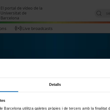
Skip to main content
El portal de vídeo de la
Universitat de
Barcelona
ions
Live broadcasts
Detalls
etes
de Barcelona utilitza galetes pròpies i de tercers amb la finalitat