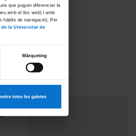
ues que puguin diferenciar la
tueu amb el lloc web) i amb
es hàbits de navegació). Per
 de la Universitat de
Màrqueting
etre totes les galetes
PEU 3
Contact
cy