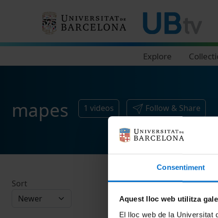
Navegació principal
Explore
Collect
mapes
1
videos
Follow & Share
Consentiment
Sort
Aquest lloc web utilitza gal
El lloc web de la Universitat 