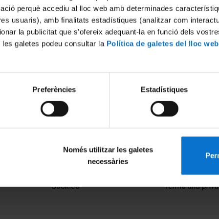
mació perquè accediu al lloc web amb determinades característiq
tres usuaris), amb finalitats estadístiques (analitzar com interac
ionar la publicitat que s’ofereix adequant-la en funció dels vostr
 les galetes podeu consultar la
Política de galetes del lloc web
Preferències
Estadístiques
Només utilitzar les galetes
Perm
necessàries
MENÚ PEU 1
PEU 2
Legal notice
About UBtv
Cookies
Terms and priva