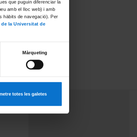
ues que puguin diferenciar la
tueu amb el lloc web) i amb
es hàbits de navegació). Per
 de la Universitat de
Màrqueting
etre totes les galetes
PEU 3
Contact
cy