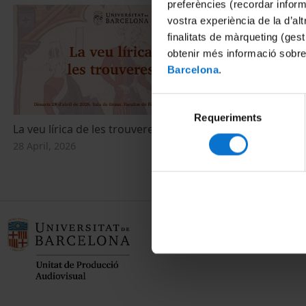
preferències (recordar infor
vostra experiència de la d’al
finalitats de màrqueting (gest
obtenir més informació sobre
Barcelona
.
Selecció
Requeriments
de
La veu lírica de les trouveresses
consentiment
28 April, 2026