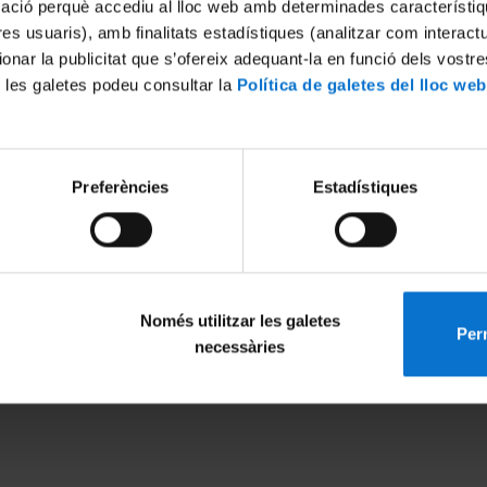
mació perquè accediu al lloc web amb determinades característiq
tres usuaris), amb finalitats estadístiques (analitzar com interac
ionar la publicitat que s’ofereix adequant-la en funció dels vostr
 les galetes podeu consultar la
Política de galetes del lloc web
Preferències
Estadístiques
Només utilitzar les galetes
Perm
MENÚ PEU 1
PEU 2
necessàries
Legal notice
About UBtv
Cookies
Terms and priva