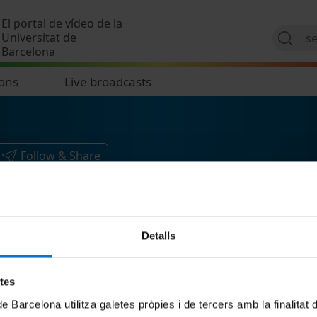
Skip to main content
El portal de vídeo de la
Universitat de
Barcelona
ions
Live broadcasts
Follow & Share
Detalls
etes
de Barcelona utilitza galetes pròpies i de tercers amb la finalitat