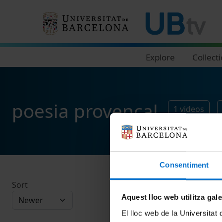
Navegació principal
Explore
Collect
poesia provençal
1
videos
Consentiment
Sort
Aquest lloc web utilitza gal
El lloc web de la Universitat 