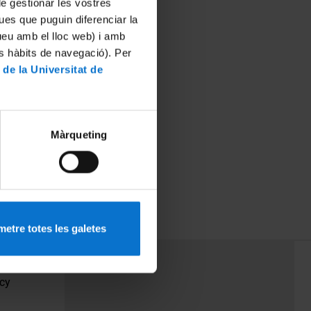
 de gestionar les vostres
ues que puguin diferenciar la
tueu amb el lloc web) i amb
es hàbits de navegació). Per
 de la Universitat de
Màrqueting
l de
etre totes les galetes
PEU 3
Contact
cy