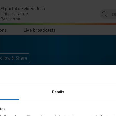
Skip to main content
El portal de vídeo de la
Universitat de
Barcelona
ions
Live broadcasts
Follow & Share
Detalls
etes