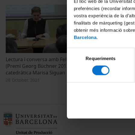
El lloc web de la Universitat 
preferències (recordar infor
vostra experiència de la d’al
finalitats de màrqueting (gest
obtenir més informació sobre
Barcelona
.
Selecció
Requeriments
de
Lectura i conversa amb Felicitas Hoppe
Doctorat en es
(Premi Georg Büchner 2012) i la
culturals
consentiment
catedràtica Marisa Siguan
7 May, 2019
28 October, 2021