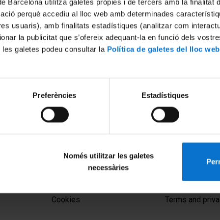
de Barcelona utilitza galetes pròpies i de tercers amb la finalitat
mació perquè accediu al lloc web amb determinades característiq
tres usuaris), amb finalitats estadístiques (analitzar com interac
ionar la publicitat que s’ofereix adequant-la en funció dels vostr
 les galetes podeu consultar la
Política de galetes del lloc web
Preferències
Estadístiques
tudis lingüístics, literaris i
Col.loqui amb la Premi Nobe
Literatura Herta Müller
27 June, 2012
Només utilitzar les galetes
Perm
necessàries
MENÚ PEU 1
PEU 2
Legal notice
About UBtv
Cookies
Terms and priva