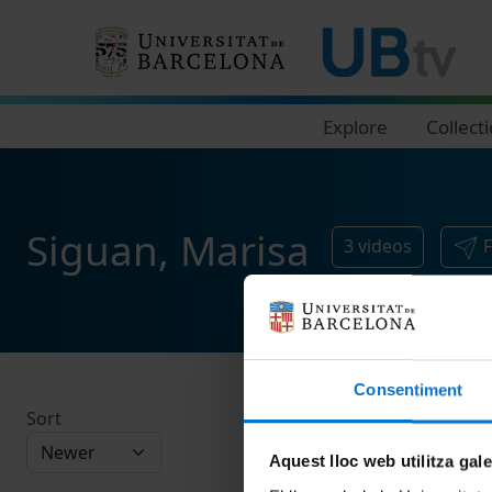
Navegació principal
Explore
Collect
Siguan, Marisa
3
videos
Consentiment
Sort
Aquest lloc web utilitza gal