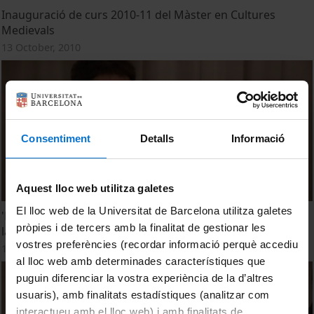
Inauguració de curs 2010-11 del Màster en Cultures
Medievals
13 October, 2010
Consentiment
Detalls
Informació
Aquest lloc web utilitza galetes
El lloc web de la Universitat de Barcelona utilitza galetes
'El redescobriment del dret Romà-Justinianeu a Bolonya i
pròpies i de tercers amb la finalitat de gestionar les
la seva difusió a occident' per Max Turull
vostres preferències (recordar informació perquè accediu
13 October, 2010
al lloc web amb determinades característiques que
puguin diferenciar la vostra experiència de la d’altres
usuaris), amb finalitats estadístiques (analitzar com
interactueu amb el lloc web) i amb finalitats de