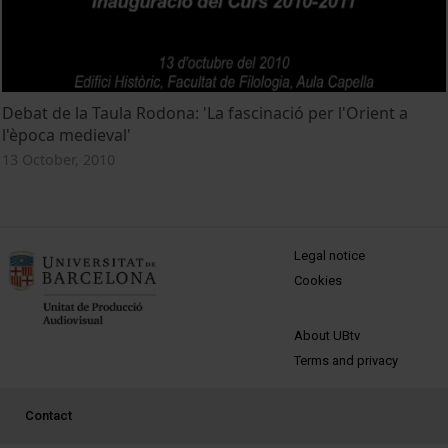
Debat de la Taula Rodona: 'La fascinació per l'Orient a
l'època medieval'
13 October, 2010
MENÚ PEU 1
Legal notice
Cookies
PEU 2
About UBtv
Terms and privacy
PEU 3
Contact