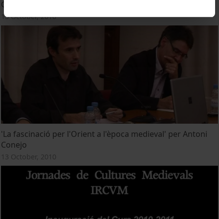
Grau
13 October, 2010
'La fascinació per l'Orient a l'època medieval' per Antoni
Conejo
13 October, 2010