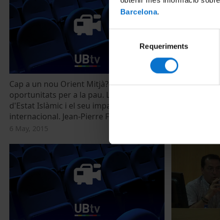
Barcelona
.
Selecció
Requeriments
de
consentiment
Cap a un nou Orient Mitjà? Reptes i
Cap a un nou 
oportunitats per a la pau. L'aparició
oportunitats 
d'Estat Islàmic i el seu impacte regional i
conflicte siri
internacional. Jean-Pierre Filiu
Lurdes Vidal
6 May, 2015
12 May, 2015