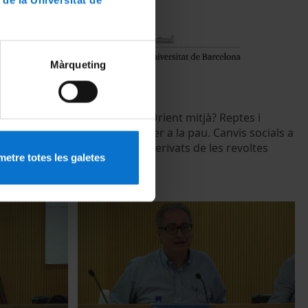
Màrqueting
eptes i
Cap a un nou Orient mitjà? Reptes i
conflicte a
oportunitats per a la pau. Canvis socials a
 efectes dels
l'Orient Mitjà derivats de les revoltes
etre totes les galetes
tín Muñoz
internes
12 May, 2015