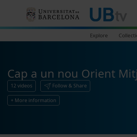
Navegació principal
Explore
Collect
Cap a un nou Orient Mitj
12
videos
Follow & Share
+ More information