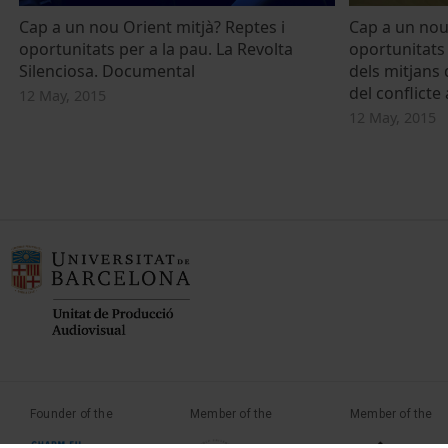
Cap a un nou Orient mitjà? Reptes i
Cap a un nou 
oportunitats per a la pau. La Revolta
oportunitats 
Silenciosa. Documental
dels mitjans 
del conflicte a
12 May, 2015
12 May, 2015
Founder of the
Member of the
Member of the