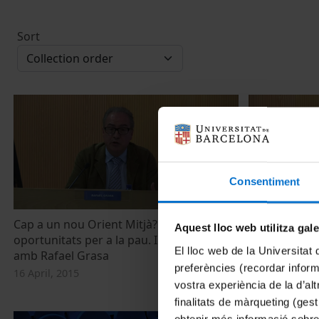
Sort
Consentiment
Cap a un nou Orient Mitjà? Reptes i
Cap a un nou 
Aquest lloc web utilitza gal
oportunitats per a la pau. Introducció
oportunitats 
El lloc web de la Universitat 
amb Rafael Grasa
Inaugural: G
preferències (recordar infor
Original)
16 April, 2015
vostra experiència de la d’al
6 May, 2015
finalitats de màrqueting (gest
obtenir més informació sobre