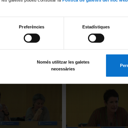
Preferències
Estadístiques
Orient mitjà? Reptes i
Cap a un nou Orient mitjà? R
per a la pau. L'evolució del
oportunitats per a la pau. El 
à: factors i actors en joc.
l'Iraq: dinàmiques internes i
Només utilitzar les galetes
Perm
canvis regionals. Gema Mar
necessàries
12 May, 2015