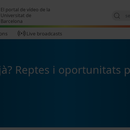
Skip to main content
El portal de vídeo de la
Universitat de
Barcelona
ions
Live broadcasts
à? Reptes i oportunitats p