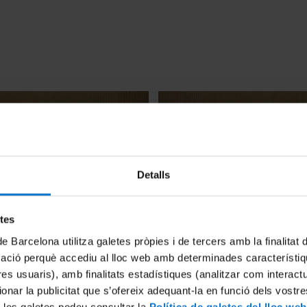
Detalls
Orient Mitjà? Reptes i
Cap a un nou Orient Mitjà? R
etes
per a la pau. Conferència
oportunitats per a la pau. C
de Barcelona utilitza galetes pròpies i de tercers amb la finalitat
eorges Corm (Versió
Inaugural: Georges Corm
mació perquè accediu al lloc web amb determinades característiq
4 May, 2015
tres usuaris), amb finalitats estadístiques (analitzar com interac
ionar la publicitat que s’ofereix adequant-la en funció dels vostr
 les galetes podeu consultar la
Política de galetes del lloc web