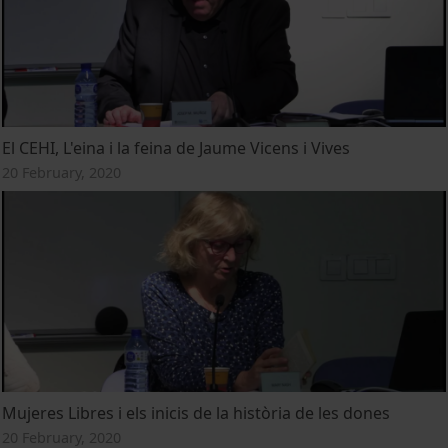
El CEHI, L'eina i la feina de Jaume Vicens i Vives
20 February, 2020
Mujeres Libres i els inicis de la història de les dones
20 February, 2020