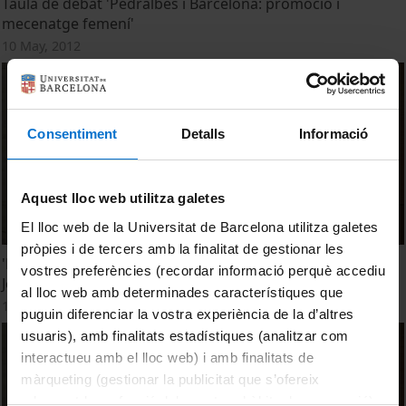
Taula de debat 'Pedralbes i Barcelona: promoció i
mecenatge femení'
10 May, 2012
Consentiment
Detalls
Informació
Aquest lloc web utilitza galetes
El lloc web de la Universitat de Barcelona utilitza galetes
pròpies i de tercers amb la finalitat de gestionar les
'Pedralbes i Barcelona: promoció i mecenatge femení' per
vostres preferències (recordar informació perquè accediu
Josep Bracons
al lloc web amb determinades característiques que
10 May, 2012
puguin diferenciar la vostra experiència de la d’altres
usuaris), amb finalitats estadístiques (analitzar com
interactueu amb el lloc web) i amb finalitats de
màrqueting (gestionar la publicitat que s’ofereix
adequant-la en funció dels vostres hàbits de navegació).