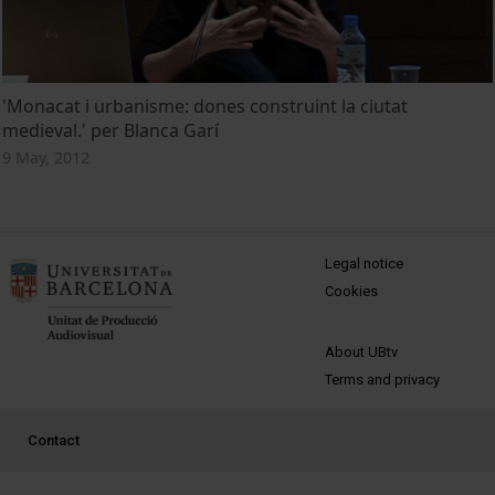
'Monacat i urbanisme: dones construint la ciutat
medieval.' per Blanca Garí
9 May, 2012
MENÚ PEU 1
Legal notice
Cookies
PEU 2
About UBtv
Terms and privacy
PEU 3
Contact