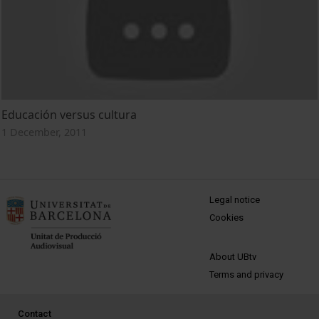
Educación versus cultura
1 December, 2011
MENÚ PEU 1
Legal notice
Cookies
PEU 2
About UBtv
Terms and privacy
PEU 3
Contact