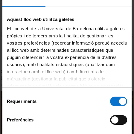
Aquest lloc web utilitza galetes
El lloc web de la Universitat de Barcelona utilitza galetes
pròpies i de tercers amb la finalitat de gestionar les
vostres preferències (recordar informació perquè accediu
al lloc web amb determinades característiques que
puguin diferenciar la vostra experiència de la d’altres
usuaris), amb finalitats estadístiques (analitzar com
Conèixer l'estudiantat universitari per a millorar la
interactueu amb el lloc web) i amb finalitats de
Universitat
màrqueting (gestionar la publicitat que s’ofereix
9 January, 2023
adequant-la en funció dels vostres hàbits de navegació).
Per obtenir més informació sobre les galetes podeu
Selecció
consultar la
Política de galetes del lloc web de la
Requeriments
de
Universitat de Barcelona
.
consentiment
Preferències