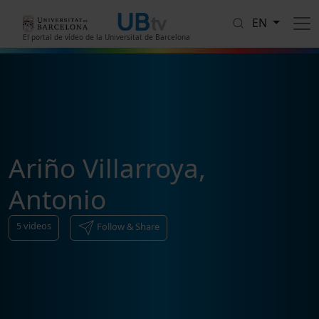
Skip to main content
EN
El portal de vídeo de la Universitat de Barcelona
Ariño Villarroya,
Antonio
5
videos
Follow & Share