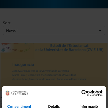
Sort
II Jornada de Condicions de Vida i Estudi de l'Estudiantat
(CViE-UB). Inauguració
Consentiment
Detalls
Informació
24 April, 2025