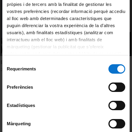
pròpies i de tercers amb la finalitat de gestionar les
vostres preferències (recordar informació perquè accediu
al lloc web amb determinades característiques que
puguin diferenciar la vostra experiència de la d’altres
usuaris), amb finalitats estadístiques (analitzar com
interactueu amb el lloc web) i amb finalitats de
màrqueting (gestionar la publicitat que s’ofereix
adequant-la en funció dels vostres hàbits de navegació).
Per obtenir més informació sobre les galetes podeu
El CEHI, L'eina i la feina de Jaume Vicens i Vives
Selecció
consultar la
Política de galetes del lloc web de la
Requeriments
20 February, 2020
de
Universitat de Barcelona
.
consentiment
Preferències
MENÚ PEU 1
Legal notice
Estadístiques
Cookies
PEU 2
About UBtv
Màrqueting
Terms and privacy