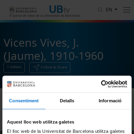
Skip to main content
EN
El portal de vídeo de la Universitat de Barcelona
Vicens Vives, J.
(Jaume), 1910-1960
1
videos
Follow & Share
Consentiment
Detalls
Informació
Sort
Aquest lloc web utilitza galetes
El lloc web de la Universitat de Barcelona utilitza galetes