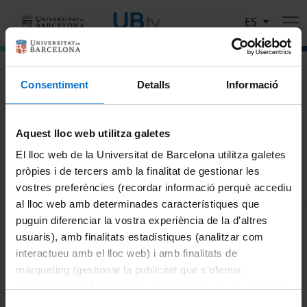
Pasar al contenido principal
ES
El portal de vídeo de la Universitat de Barcelona
Consentiment
Detalls
Informació
Busca
Aquest lloc web utilitza galetes
Buscar
El lloc web de la Universitat de Barcelona utilitza galetes
pròpies i de tercers amb la finalitat de gestionar les
vostres preferències (recordar informació perquè accediu
al lloc web amb determinades característiques que
MENÚ PEU 1
puguin diferenciar la vostra experiència de la d’altres
Aviso legal
usuaris), amb finalitats estadístiques (analitzar com
Política de Cookies
interactueu amb el lloc web) i amb finalitats de
màrqueting (gestionar la publicitat que s’ofereix
PEU 2
Privacidad y términos
adequant-la en funció dels vostres hàbits de navegació).
Sobre UBtv
Per obtenir més informació sobre les galetes podeu