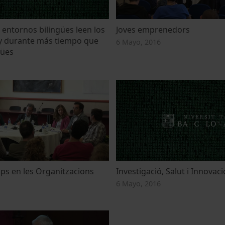
 entornos bilingües leen los
Joves emprenedors
 y durante más tiempo que
6 Mayo, 2016
gües
ips en les Organitzacions
Investigació, Salut i Innovaci
6 Mayo, 2016