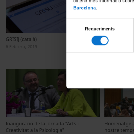
obtenir més informació sobre
Barcelona
.
Selecció
Requeriments
de
consentiment
GRISIJ (català)
Acte d'homen
en el seu ce
6 Febrero, 2019
(1918-2018)
15 Noviembre,
Inauguració de la Jornada "Arts i
Homenatge a 
Creativitat a la Psicologia"
nostre temps