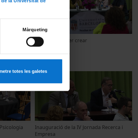
 de la Universitat de
Màrqueting
ció artística
Viure i sentir per crear
3 Mayo, 2018
etre totes les galetes
 Psicologia
Inauguració de la IV Jornada Recerca i
Empresa