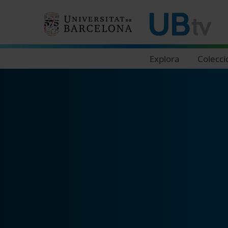
Navegació principal
Explora
Colecci