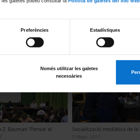
 les galetes podeu consultar la
Política de galetes del lloc web
Preferències
Estadístiques
atge al Dr. Miquel Siguan,
Procés creatiu en la construc
ntenari del seu naixement
3 Mayo, 2018
 2018
Només utilitzar les galetes
Perm
necessàries
Z. Bauman 'Pensar el
Socialització mediàtica de la
'
5 Mayo, 2017