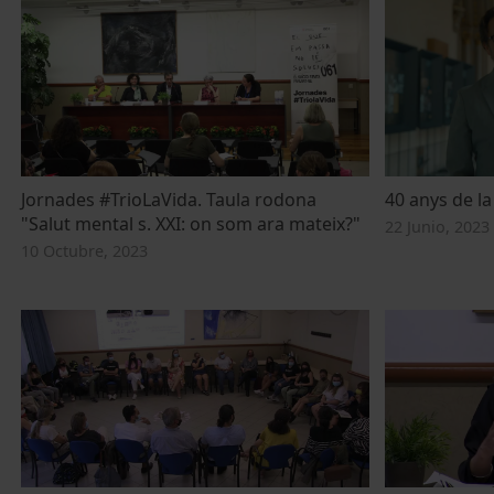
Jornades #TrioLaVida. Taula rodona
40 anys de la
"Salut mental s. XXI: on som ara mateix?"
22 Junio, 2023
10 Octubre, 2023