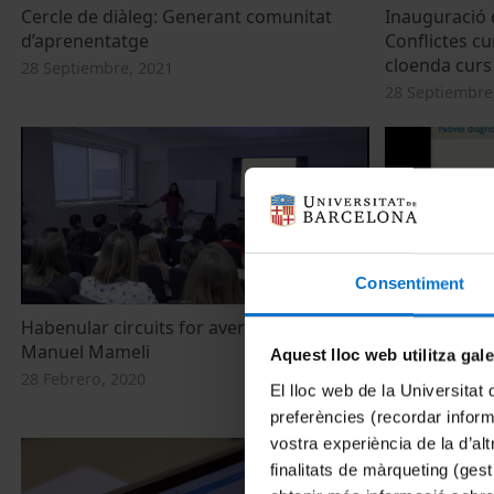
Cercle de diàleg: Generant comunitat
Inauguració 
d’aprenentatge
Conflictes cu
cloenda curs
28 Septiembre, 2021
28 Septiembre
Consentiment
Habenular circuits for aversive encoding.
Decoding the
Manuel Mameli
speech
Aquest lloc web utilitza gal
28 Febrero, 2020
6 Febrero, 202
El lloc web de la Universitat 
preferències (recordar infor
vostra experiència de la d’al
finalitats de màrqueting (gest