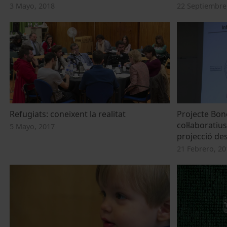
3 Mayo, 2018
22 Septiembre
Refugiats: coneixent la realitat
Projecte Bon
col·laboratiu
5 Mayo, 2017
projecció des
21 Febrero, 20