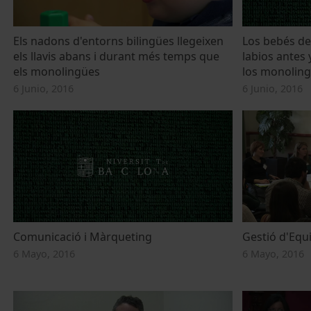
Els nadons d'entorns bilingües llegeixen
Los bebés de
els llavis abans i durant més temps que
labios antes
els monolingües
los monolin
6 Junio, 2016
6 Junio, 2016
Comunicació i Màrqueting
Gestió d'Equ
6 Mayo, 2016
6 Mayo, 2016