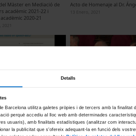
del Màster en Mediació de
Acto de Homenaje al Dr. Áng
rs acadèmic 2021-22 i
13 Enero, 2021
 acadèmic 2020-21
, 2021
Detalls
 neural processing of
Acte acadèmic de final d'estu
Facultat de Psicologia - Pro
etes
2a part
0
de Barcelona utilitza galetes pròpies i de tercers amb la finalitat
11 Diciembre, 2019
mació perquè accediu al lloc web amb determinades característiq
tres usuaris), amb finalitats estadístiques (analitzar com interac
ionar la publicitat que s’ofereix adequant-la en funció dels vostr