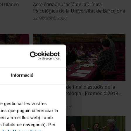
el Blanco
Acte d'inauguració de la Clínica
Psicològica de la Universitat de Barcelona
22 Octubre, 2020
Informació
dis de la
Acte acadèmic de final d'estudis de la
moció 2019 -
Facultat de Psicologia - Promoció 2019 -
1a part
 de gestionar les vostres
11 Diciembre, 2019
ues que puguin diferenciar la
tueu amb el lloc web) i amb
es hàbits de navegació). Per