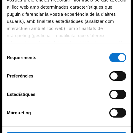
al lloc web amb determinades característiques que
puguin diferenciar la vostra experiència de la d’altres
usuaris), amb finalitats estadístiques (analitzar com
interactueu amb el lloc web) i amb finalitats de
màrqueting (gestionar la publicitat que s’ofereix
adequant-la en funció dels vostres hàbits de navegació).
Per obtenir més informació sobre les galetes podeu
Selecció
consultar la
Política de galetes del lloc web de la
Requeriments
de
Universitat de Barcelona
.
consentiment
Preferències
Estadístiques
Màrqueting