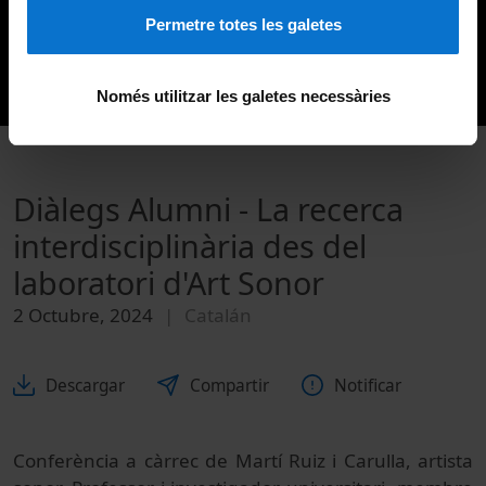
Permetre totes les galetes
Només utilitzar les galetes necessàries
Diàlegs Alumni - La recerca
interdisciplinària des del
laboratori d'Art Sonor
2 Octubre, 2024
Catalán
Descargar
Compartir
Notificar
Conferència a càrrec de Martí Ruiz i Carulla, artista