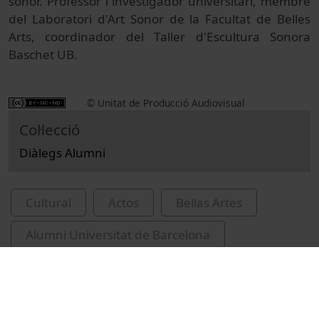
sonor. Professor i investigador universitari, membre
del Laboratori d'Art Sonor de la Facultat de Belles
Arts, coordinador del Taller d'Escultura Sonora
Baschet UB.
© Unitat de Producció Audiovisual
Col·lecció
Diàlegs Alumni
Cultural
Actos
Bellas Artes
Alumni Universitat de Barcelona
Ruiz i Carulla, Martí
conferències
art sonor
recursos educatius oberts UB