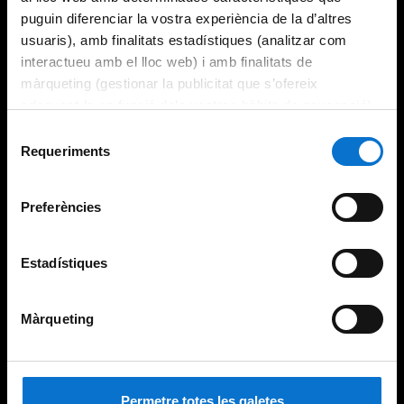
puguin diferenciar la vostra experiència de la d’altres
usuaris), amb finalitats estadístiques (analitzar com
interactueu amb el lloc web) i amb finalitats de
màrqueting (gestionar la publicitat que s’ofereix
adequant-la en funció dels vostres hàbits de navegació).
Per obtenir més informació sobre les galetes podeu
Selecció
consultar la
Política de galetes del lloc web de la
Requeriments
de
Universitat de Barcelona
.
consentiment
Preferències
Estadístiques
Màrqueting
Permetre totes les galetes