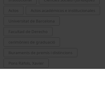
Actos
Actos académicos e institucionales
Universitat de Barcelona
Facultad de Derecho
cerimònies de graduació
lliuraments de premis i distincions
Pons Ràfols, Xavier
Vallespín Pérez, David
Casanellas Chuecos, Montserrat
Pintó Ruiz, Josep Joan