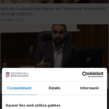
Acte de Graduació del Màster de l'Advocacia. Promocions
2019-20 i 2020-21
23 Mayo, 2022
Mesa redonda 2ª parte
7 Febrero, 2022
Consentiment
Detalls
Informació
Aquest lloc web utilitza galetes