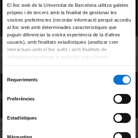
El lloc web de la Universitat de Barcelona utilitza galetes
pròpies i de tercers amb la finalitat de gestionar les
vostres preferències (recordar informació perquè accediu
al lloc web amb determinades característiques que
puguin diferenciar la vostra experiència de la d’altres
usuaris), amb finalitats estadístiques (analitzar com
Mesa redonda 1ª parte
interactueu amb el lloc web) i amb finalitats de
7 Febrero, 2022
màrqueting (gestionar la publicitat que s’ofereix
adequant-la en funció dels vostres hàbits de navegació).
Per obtenir més informació sobre les galetes podeu
Selecció
consultar la
Política de galetes del lloc web de la
Requeriments
de
Universitat de Barcelona
.
consentiment
Preferències
Estadístiques
Apertura de la jornada
7 Febrero, 2022
Màrqueting