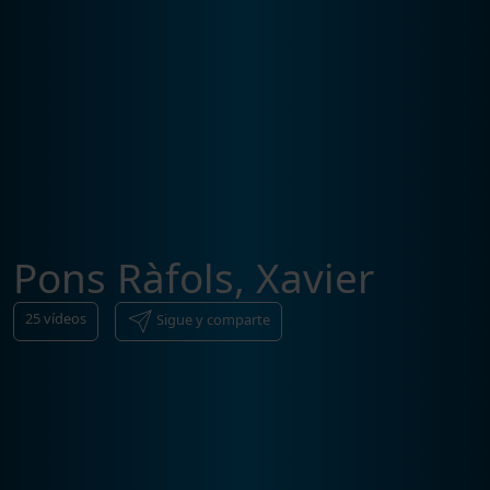
Pons Ràfols, Xavier
25
vídeos
Sigue y comparte