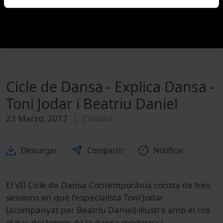
Cicle de Dansa - Explica Dansa -
Toni Jodar i Beatriu Daniel
23 Marzo, 2017
Catalán
Descargar
Compartir
Notificar
El VII Cicle de Dansa Contemporània consta de tres
sessions en què l'especialista Toni Jodar
(acompanyat per Beatriu Daniel) il·lustra amb el cos
el pas del temps de la dansa moderna i