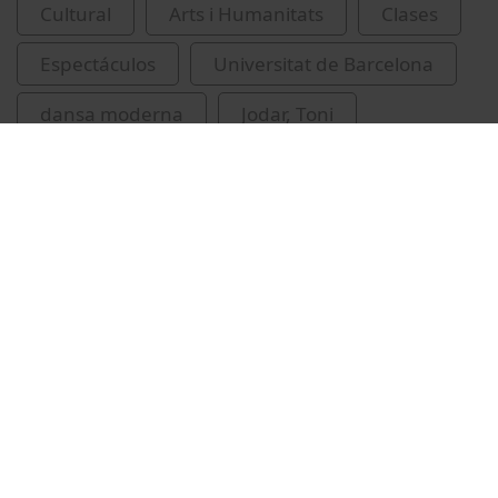
Cultural
Arts i Humanitats
Clases
Espectáculos
Universitat de Barcelona
dansa moderna
Jodar, Toni
Vídeos relacionados