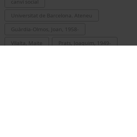
canvi social
Universitat de Barcelona. Ateneu
Guàrdia-Olmos, Joan, 1958-
Vilalta, Maite
Prats, Joaquim, 1949-
Vídeos relacionados