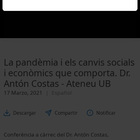
La pandèmia i els canvis socials
i econòmics que comporta. Dr.
Antón Costas - Ateneu UB
17 Marzo, 2021
Español
Descargar
Compartir
Notificar
Conferència a càrrec del Dr. Antón Costas,