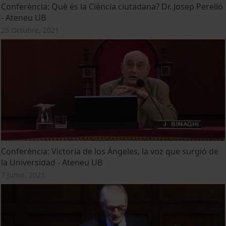
Conferència: Què és la Ciència ciutadana? Dr. Josep Perelló
- Ateneu UB
25 Octubre, 2021
Conferència: Victoria de los Ángeles, la voz que surgió de
la Universidad - Ateneu UB
7 Junio, 2021