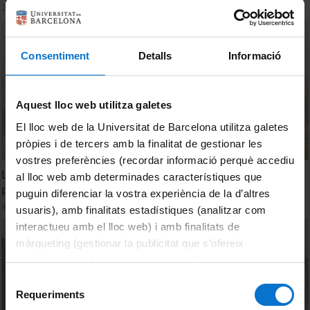
20 Abril, 2026
Consentiment
Detalls
Informació
Aquest lloc web utilitza galetes
El lloc web de la Universitat de Barcelona utilitza galetes
pròpies i de tercers amb la finalitat de gestionar les
vostres preferències (recordar informació perquè accediu
La Universitat de Barcelona. Del retorn a la ciutat fins al
al lloc web amb determinades característiques que
plantejament de l'autonomia (1840-1914)
puguin diferenciar la vostra experiència de la d’altres
8 Abril, 2026
usuaris), amb finalitats estadístiques (analitzar com
interactueu amb el lloc web) i amb finalitats de
màrqueting (gestionar la publicitat que s’ofereix
adequant-la en funció dels vostres hàbits de navegació).
Per obtenir més informació sobre les galetes podeu
Selecció
consultar la
Política de galetes del lloc web de la
Requeriments
de
Universitat de Barcelona
.