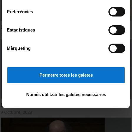
consentiment
Preferències
La Universitat de Cervera (1714-1842)
Estadístiques
18 Marzo, 2026
Màrqueting
Permetre totes les galetes
Només utilitzar les galetes necessàries
Inauguració del curs 2023-2024 de l'Ateneu UB
9 Octubre, 2023