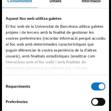
Consentiment
Detalls
Informació
Try again
Aquest lloc web utilitza galetes
El lloc web de la Universitat de Barcelona utilitza galetes
pròpies i de tercers amb la finalitat de gestionar les
vostres preferències (recordar informació perquè accediu
al lloc web amb determinades característiques que
puguin diferenciar la vostra experiència de la d’altres
usuaris), amb finalitats estadístiques (analitzar com
interactueu amb el lloc web) i amb finalitats de
màrqueting (gestionar la publicitat que s’ofereix
adequant-la en funció dels vostres hàbits de navegació).
Per obtenir més informació sobre les galetes podeu
Selecció
consultar la
Política de galetes del lloc web de la
Requeriments
de
Universitat de Barcelona
.
consentiment
Preferències