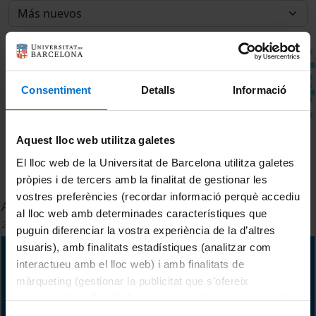
Consentiment
Detalls
Informació
Aquest lloc web utilitza galetes
El lloc web de la Universitat de Barcelona utilitza galetes
pròpies i de tercers amb la finalitat de gestionar les
vostres preferències (recordar informació perquè accediu
Acte de presentació del portal Compendium.cat
al lloc web amb determinades característiques que
22 Octubre, 2024
puguin diferenciar la vostra experiència de la d’altres
usuaris), amb finalitats estadístiques (analitzar com
interactueu amb el lloc web) i amb finalitats de
màrqueting (gestionar la publicitat que s’ofereix
adequant-la en funció dels vostres hàbits de navegació).
Per obtenir més informació sobre les galetes podeu