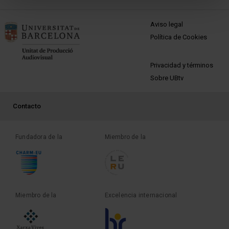
MENÚ PEU 1
Aviso legal
Política de Cookies
PEU 2
Privacidad y términos
Sobre UBtv
PEU 3
Contacto
Fundadora de la
Miembro de la
Miembro de la
Excelencia internacional