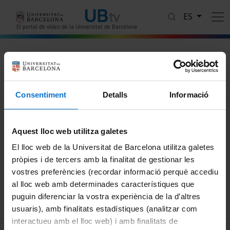
Pasar al contenido principal
ES
El portal de vídeo de la Universitat de Barcelona
El Sr. Bartleby preferiria no fer-
ho
Consentiment
Detalls
Informació
Protegit amb contrasenya
Aquest video està protegit amb contrasenya
Aquest lloc web utilitza galetes
Contraseña
El lloc web de la Universitat de Barcelona utilitza galetes
pròpies i de tercers amb la finalitat de gestionar les
vostres preferències (recordar informació perquè accediu
Enviar
al lloc web amb determinades característiques que
puguin diferenciar la vostra experiència de la d’altres
usuaris), amb finalitats estadístiques (analitzar com
interactueu amb el lloc web) i amb finalitats de