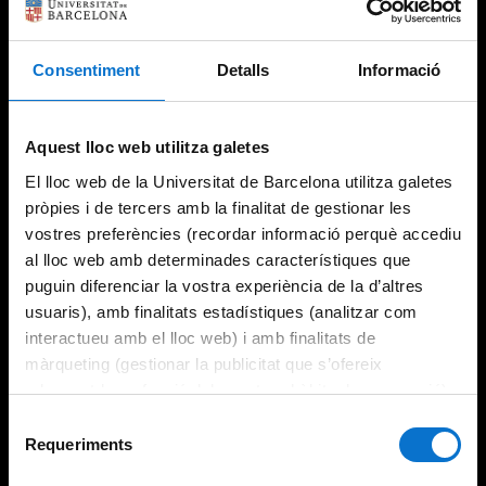
Consentiment
Detalls
Informació
Aquest lloc web utilitza galetes
El lloc web de la Universitat de Barcelona utilitza galetes
pròpies i de tercers amb la finalitat de gestionar les
vostres preferències (recordar informació perquè accediu
al lloc web amb determinades característiques que
puguin diferenciar la vostra experiència de la d’altres
usuaris), amb finalitats estadístiques (analitzar com
interactueu amb el lloc web) i amb finalitats de
màrqueting (gestionar la publicitat que s’ofereix
adequant-la en funció dels vostres hàbits de navegació).
Per obtenir més informació sobre les galetes podeu
Selecció
consultar la
Política de galetes del lloc web de la
Requeriments
de
Universitat de Barcelona
.
consentiment