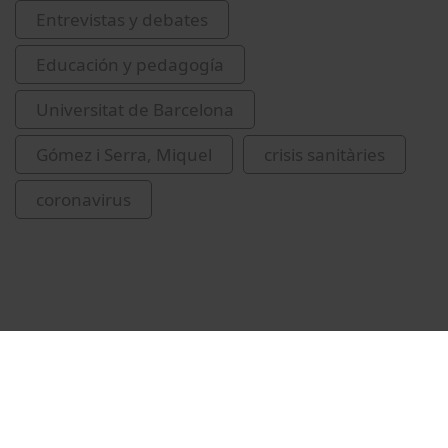
Entrevistas y debates
Educación y pedagogía
Universitat de Barcelona
Gómez i Serra, Miquel
crisis sanitàries
coronavirus
Vídeos relacionados