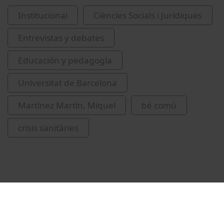
Institucional
Ciències Socials i Jurídiques
Entrevistas y debates
Educación y pedagogía
Universitat de Barcelona
Martínez Martín, Miquel
bé comú
crisis sanitàries
Vídeos relacionados