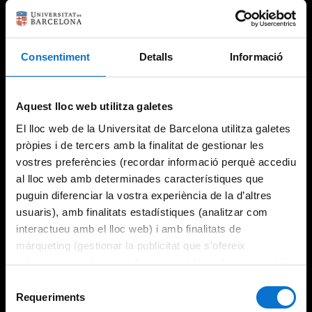
Consentiment
Detalls
Informació
Aquest lloc web utilitza galetes
El lloc web de la Universitat de Barcelona utilitza galetes
pròpies i de tercers amb la finalitat de gestionar les
vostres preferències (recordar informació perquè accediu
al lloc web amb determinades característiques que
puguin diferenciar la vostra experiència de la d’altres
usuaris), amb finalitats estadístiques (analitzar com
interactueu amb el lloc web) i amb finalitats de
màrqueting (gestionar la publicitat que s’ofereix
adequant-la en funció dels vostres hàbits de navegació).
Per obtenir més informació sobre les galetes podeu
Selecció
consultar la
Política de galetes del lloc web de la
Requeriments
de