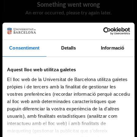
Something went wrong
An error occurred, please try again later.
Try again
Consentiment
Detalls
Informació
Aquest lloc web utilitza galetes
El lloc web de la Universitat de Barcelona utilitza galetes
pròpies i de tercers amb la finalitat de gestionar les
vostres preferències (recordar informació perquè accediu
al lloc web amb determinades característiques que
puguin diferenciar la vostra experiència de la d’altres
usuaris), amb finalitats estadístiques (analitzar com
interactueu amb el lloc web) i amb finalitats de
màrqueting (gestionar la publicitat que s’ofereix