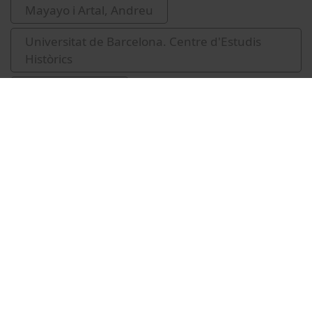
Mayayo i Artal, Andreu
Universitat de Barcelona. Centre d'Estudis
Històrics
democratització
Vídeos relacionados