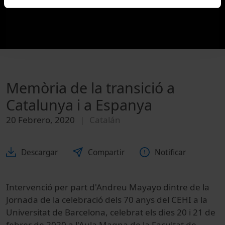
Memòria de la transició a
Catalunya i a Espanya
20 Febrero, 2020
Catalán
Descargar
Compartir
Notificar
Intervenció per part d'Andreu Mayayo dintre de la
Jornada de la celebració dels 70 anys del CEHI a la
Universitat de Barcelona, celebrat els dies 20 i 21 de
febrer de 2020 a l'Aula Magna de la Facultat de