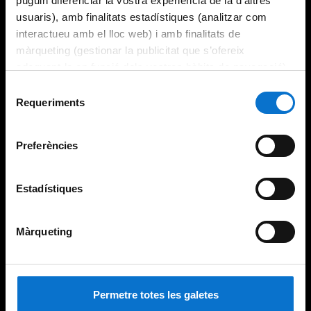
puguin diferenciar la vostra experiència de la d’altres
usuaris), amb finalitats estadístiques (analitzar com
interactueu amb el lloc web) i amb finalitats de
màrqueting (gestionar la publicitat que s’ofereix
adequant-la en funció dels vostres hàbits de navegació).
Per obtenir més informació sobre les galetes podeu
Selecció
consultar la
Política de galetes del lloc web de la
Requeriments
de
Universitat de Barcelona
.
consentiment
Preferències
Estadístiques
Màrqueting
Permetre totes les galetes