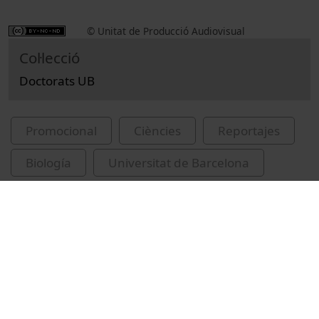
© Unitat de Producció Audiovisual
Col·lecció
Doctorats UB
Promocional
Ciències
Reportajes
Biología
Universitat de Barcelona
Facultad de Biología
Vinyoles Cartanyà, Dolors
doctorands
investigadors
biodiversitat