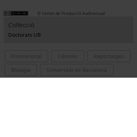
© Unitat de Producció Audiovisual
Col·lecció
Doctorats UB
Promocional
Ciències
Reportatges
Biologia
Universitat de Barcelona
Facultat de Biologia
Vinyoles Cartanyà, Dolors
doctorands
investigadors
biodiversitat