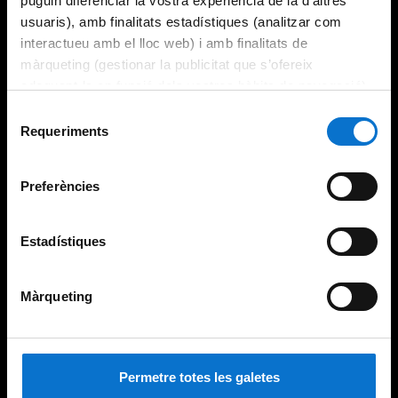
puguin diferenciar la vostra experiència de la d’altres
usuaris), amb finalitats estadístiques (analitzar com
interactueu amb el lloc web) i amb finalitats de
màrqueting (gestionar la publicitat que s’ofereix
adequant-la en funció dels vostres hàbits de navegació).
Per obtenir més informació sobre les galetes podeu
Selecció
consultar la
Política de galetes del lloc web de la
Requeriments
de
Universitat de Barcelona
.
consentiment
Preferències
Estadístiques
Màrqueting
Permetre totes les galetes