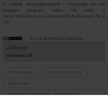
El treball d'enregistrament i muntatge de les
imatges d’aquest vídeo ha estat a
càrrec d’alumnes de Comunicació Audiovisual de la
UB.
© Unitat de Producció Audiovisual
Col·lecció
Doctorats UB
Promocional
Ciències de la Salut
Reportajes
Medicina, enfermería, odontología y
podología