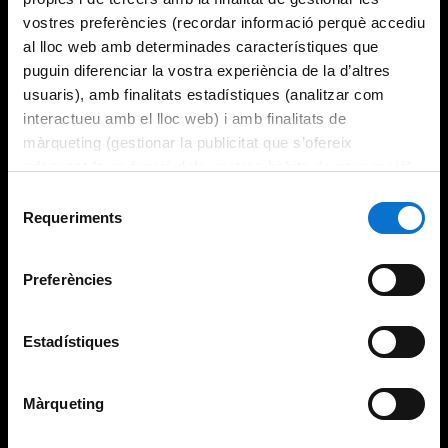
vostres preferències (recordar informació perquè accediu
al lloc web amb determinades característiques que
puguin diferenciar la vostra experiència de la d’altres
usuaris), amb finalitats estadístiques (analitzar com
interactueu amb el lloc web) i amb finalitats de
màrqueting (gestionar la publicitat que s’ofereix
adequant-la en funció dels vostres hàbits de navegació).
Per obtenir més informació sobre les galetes podeu
Selecció
consultar la
Política de galetes del lloc web de la
Requeriments
de
Universitat de Barcelona
.
consentiment
Preferències
Estadístiques
Màrqueting