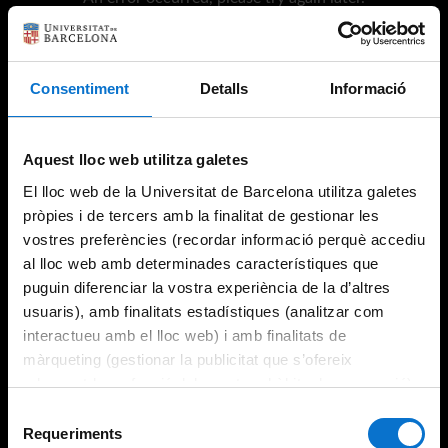
Consentiment
Detalls
Informació
Try again
Aquest lloc web utilitza galetes
El lloc web de la Universitat de Barcelona utilitza galetes
pròpies i de tercers amb la finalitat de gestionar les
vostres preferències (recordar informació perquè accediu
al lloc web amb determinades característiques que
puguin diferenciar la vostra experiència de la d’altres
usuaris), amb finalitats estadístiques (analitzar com
interactueu amb el lloc web) i amb finalitats de
màrqueting (gestionar la publicitat que s’ofereix
adequant-la en funció dels vostres hàbits de navegació).
Per obtenir més informació sobre les galetes podeu
Selecció
consultar la
Política de galetes del lloc web de la
Requeriments
de