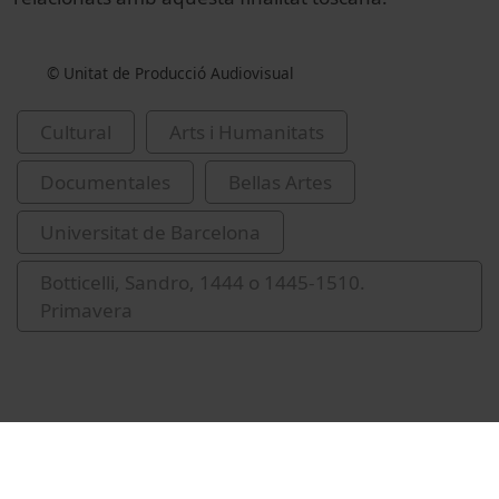
© Unitat de Producció Audiovisual
Cultural
Arts i Humanitats
Documentales
Bellas Artes
Universitat de Barcelona
Botticelli, Sandro, 1444 o 1445-1510.
Primavera