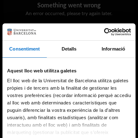
Something went wrong
An error occurred, please try again later.
Try again
Consentiment
Detalls
Informació
Aquest lloc web utilitza galetes
El lloc web de la Universitat de Barcelona utilitza galetes
pròpies i de tercers amb la finalitat de gestionar les
vostres preferències (recordar informació perquè accediu
al lloc web amb determinades característiques que
puguin diferenciar la vostra experiència de la d’altres
usuaris), amb finalitats estadístiques (analitzar com
interactueu amb el lloc web) i amb finalitats de
màrqueting (gestionar la publicitat que s’ofereix