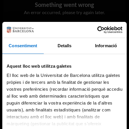
Something went wrong
An error occurred, please try again later.
Try again
Consentiment
Detalls
Informació
Aquest lloc web utilitza galetes
El lloc web de la Universitat de Barcelona utilitza galetes
pròpies i de tercers amb la finalitat de gestionar les
vostres preferències (recordar informació perquè accediu
al lloc web amb determinades característiques que
puguin diferenciar la vostra experiència de la d’altres
usuaris), amb finalitats estadístiques (analitzar com
interactueu amb el lloc web) i amb finalitats de
màrqueting (gestionar la publicitat que s’ofereix