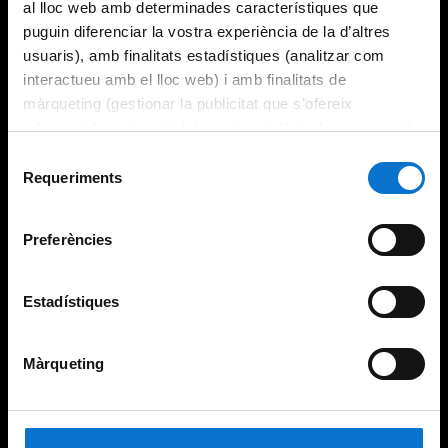
al lloc web amb determinades característiques que
puguin diferenciar la vostra experiència de la d’altres
usuaris), amb finalitats estadístiques (analitzar com
interactueu amb el lloc web) i amb finalitats de
màrqueting (gestionar la publicitat que s’ofereix
adequant-la en funció dels vostres hàbits de navegació).
Per obtenir més informació sobre les galetes podeu
Selecció
consultar la
Política de galetes del lloc web de la
Requeriments
de
Universitat de Barcelona
.
consentiment
Preferències
Estadístiques
Màrqueting