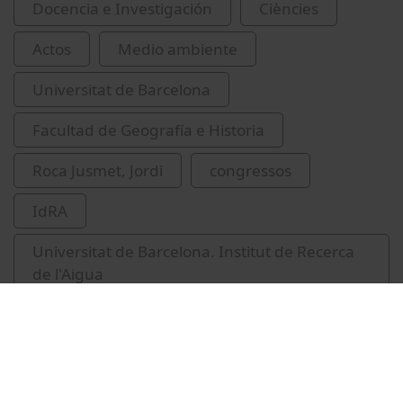
Docencia e Investigación
Ciències
Actos
Medio ambiente
Universitat de Barcelona
Facultad de Geografía e Historia
Roca Jusmet, Jordi
congressos
IdRA
Universitat de Barcelona. Institut de Recerca
de l'Aigua
aigua
explotació de recursos hidràulics
recursos naturals renovables
economia ambiental
fonts d'energia