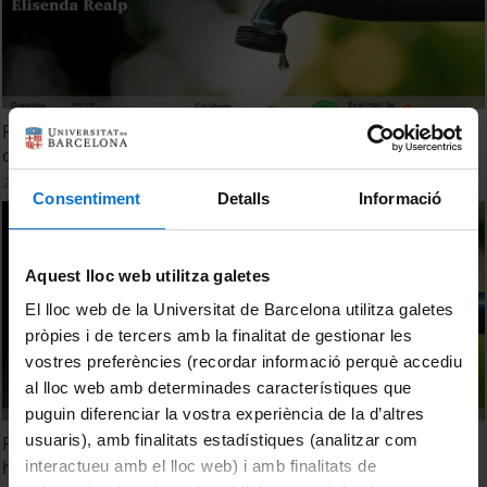
Reptes dels municipis per fer front a la sequera. El suport
de la Diputació de Barcelona
27 Mayo, 2024
Consentiment
Detalls
Informació
Aquest lloc web utilitza galetes
El lloc web de la Universitat de Barcelona utilitza galetes
pròpies i de tercers amb la finalitat de gestionar les
vostres preferències (recordar informació perquè accediu
al lloc web amb determinades característiques que
puguin diferenciar la vostra experiència de la d’altres
usuaris), amb finalitats estadístiques (analitzar com
Protegir, conservar, desenvolupar i gestionar els recursos
hídrics de Califòrnia
interactueu amb el lloc web) i amb finalitats de