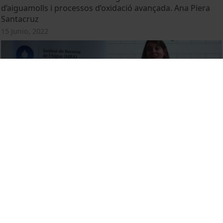
d’aiguamolls i processos d’oxidació avançada. Ana Piera
Santacruz
15 Junio, 2022
La visión holística en el estudio de la gestión de los
recursos hídricos en la Antigüedad. Roser Marsal Aguilera
15 Junio, 2022