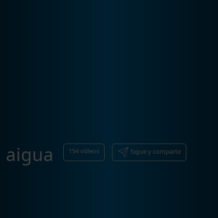
aigua
154
vídeos
Sigue y comparte