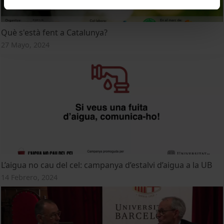
Què s'està fent a Catalunya?
27 Mayo, 2024
L’aigua no cau del cel: campanya d’estalvi d’aigua a la UB
14 Febrero, 2024