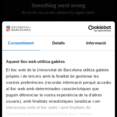
Something went wrong
An error occurred, please try again later.
Try again
Consentiment
Detalls
Informació
Aquest lloc web utilitza galetes
El lloc web de la Universitat de Barcelona utilitza galetes
pròpies i de tercers amb la finalitat de gestionar les
vostres preferències (recordar informació perquè accediu
al lloc web amb determinades característiques que
puguin diferenciar la vostra experiència de la d’altres
usuaris), amb finalitats estadístiques (analitzar com
interactueu amb el lloc web) i amb finalitats de
màrqueting (gestionar la publicitat que s’ofereix