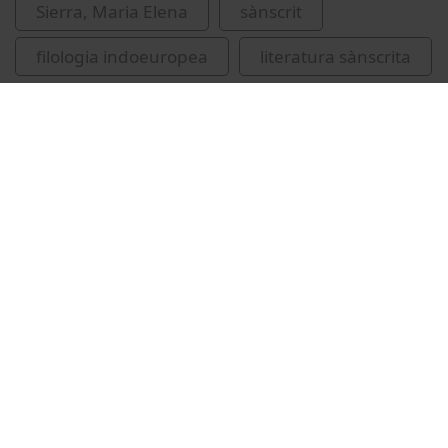
Sierra, Maria Elena
sànscrit
filologia indoeuropea
literatura sànscrita
Vídeos relacionados