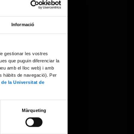
Informació
 de gestionar les vostres
ues que puguin diferenciar la
tueu amb el lloc web) i amb
es hàbits de navegació). Per
 de la Universitat de
Màrqueting