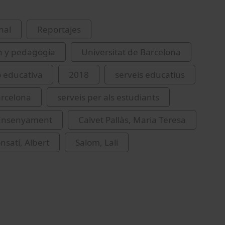
nal
Reportajes
n y pedagogía
Universitat de Barcelona
ó educativa
2018
serveis educatius
arcelona
serveis per als estudiants
'Ensenyament
Calvet Pallàs, Maria Teresa
nsatí, Albert
Salom, Lali