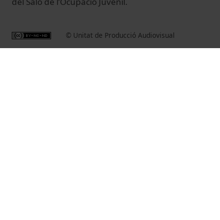
del Saló de l’Ocupació Juvenil.
© Unitat de Producció Audiovisual
Vídeos relacionados