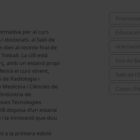
Promocio
ormativa per al curs
Educació
 doctorats, al Saló de
orientaci
dies al recinte firal de
 Treball. La UB està
Fira de B
arç, amb un estand propi
erirà el curs vinent,
Saló de l
 de Radiologia i
e Medicina i Ciències de
Casas i Po
a Indústria de
Noves Tecnologies
 UB disposa d’un estand
a i la innovació que duu
t a la primera edició