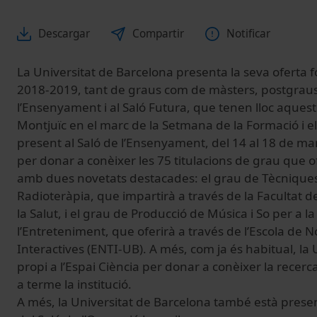
Descargar
Compartir
Notificar
La Universitat de Barcelona presenta la seva oferta f
2018-2019, tant de graus com de màsters, postgraus i
l’Ensenyament i al Saló Futura, que tenen lloc aquests 
Montjuïc en el marc de la Setmana de la Formació i el
present al Saló de l’Ensenyament, del 14 al 18 de m
per donar a conèixer les 75 titulacions de grau que of
amb dues novetats destacades: el grau de Tècniques
Radioteràpia, que impartirà a través de la Facultat d
la Salut, i el grau de Producció de Música i So per a l
l’Entreteniment, que oferirà a través de l’Escola de 
Interactives (ENTI-UB). A més, com ja és habitual, la
propi a l’Espai Ciència per donar a conèixer la recerc
a terme la institució.
A més, la Universitat de Barcelona també està presen