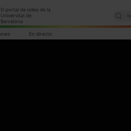
Pasar al contenido principal
El portal de vídeo de la
Universitat de
Barcelona
ones
En directo