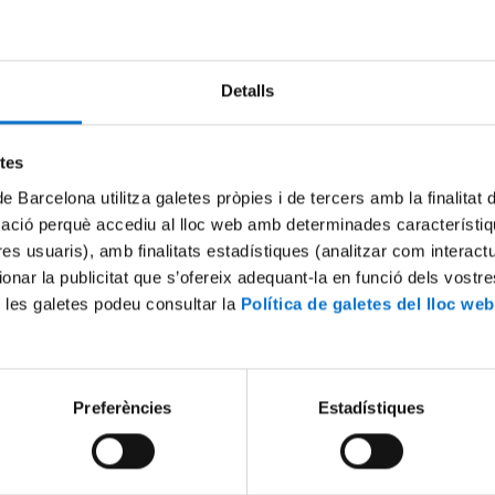
Try again
Detalls
etes
de Barcelona utilitza galetes pròpies i de tercers amb la finalitat
mació perquè accediu al lloc web amb determinades característiq
tres usuaris), amb finalitats estadístiques (analitzar com interac
ionar la publicitat que s’ofereix adequant-la en funció dels vostr
 les galetes podeu consultar la
Política de galetes del lloc web
Preferències
Estadístiques