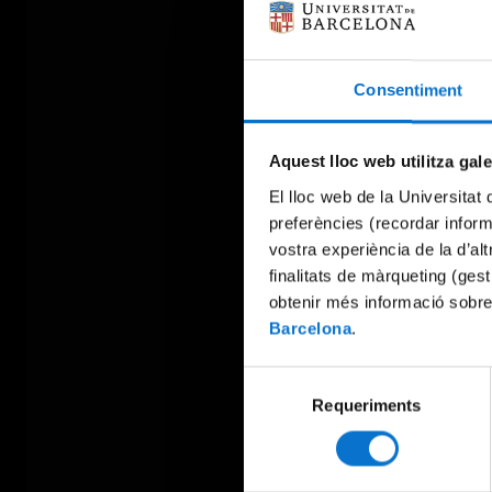
Consentiment
Aquest lloc web utilitza gal
El lloc web de la Universitat 
preferències (recordar infor
vostra experiència de la d’al
finalitats de màrqueting (gest
obtenir més informació sobre
Barcelona
.
Selecció
Requeriments
de
consentiment