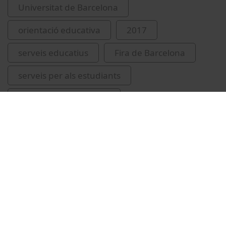
Universitat de Barcelona
orientació educativa
2017
serveis educatius
Fira de Barcelona
serveis per als estudiants
Saló de l'Ensenyament
Vídeos relacionats