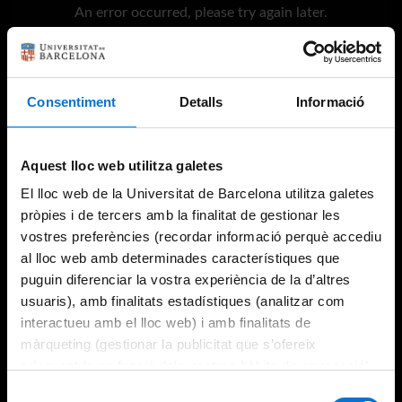
An error occurred, please try again later.
Try again
Consentiment
Detalls
Informació
Aquest lloc web utilitza galetes
El lloc web de la Universitat de Barcelona utilitza galetes
pròpies i de tercers amb la finalitat de gestionar les
vostres preferències (recordar informació perquè accediu
al lloc web amb determinades característiques que
puguin diferenciar la vostra experiència de la d’altres
usuaris), amb finalitats estadístiques (analitzar com
interactueu amb el lloc web) i amb finalitats de
màrqueting (gestionar la publicitat que s’ofereix
adequant-la en funció dels vostres hàbits de navegació).
Per obtenir més informació sobre les galetes podeu
Selecció