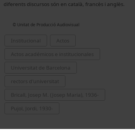
diferents discursos són en català, francès i anglès.
© Unitat de Producció Audiovisual
Institucional
Actos
Actos académicos e institucionales
Universitat de Barcelona
rectors d'universitat
Bricall, Josep M. (Josep Maria), 1936-
Pujol, Jordi, 1930-