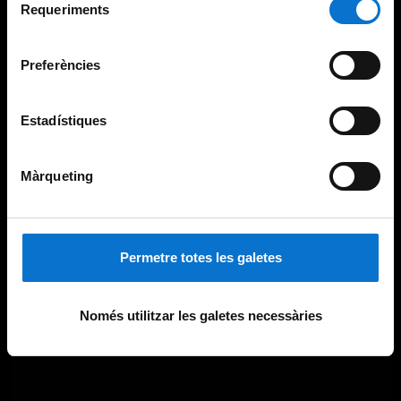
consultar la
Política de galetes del lloc web de la
Requeriments
de
Universitat de Barcelona
.
consentiment
Preferències
Estadístiques
Màrqueting
Permetre totes les galetes
Només utilitzar les galetes necessàries