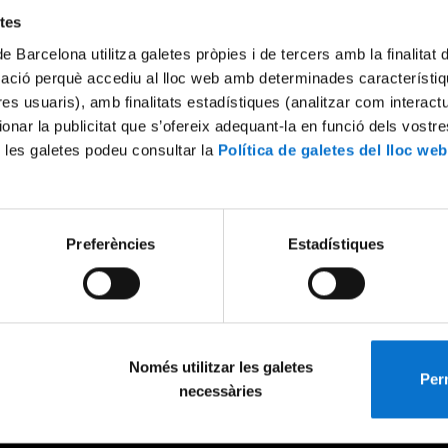
etes
de Barcelona utilitza galetes pròpies i de tercers amb la finalitat
mació perquè accediu al lloc web amb determinades característiq
tres usuaris), amb finalitats estadístiques (analitzar com interac
ionar la publicitat que s’ofereix adequant-la en funció dels vostr
 les galetes podeu consultar la
Política de galetes del lloc web
Preferències
Estadístiques
Només utilitzar les galetes
Perm
necessàries