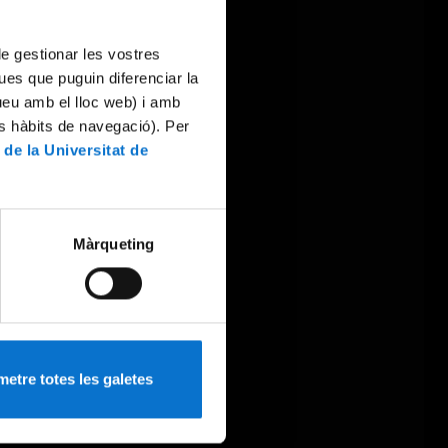
 de gestionar les vostres
ues que puguin diferenciar la
tueu amb el lloc web) i amb
es hàbits de navegació). Per
 de la Universitat de
Màrqueting
etre totes les galetes