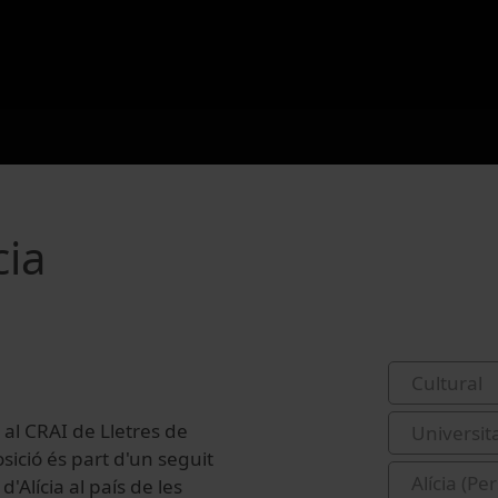
cia
Cultural
a al CRAI de Lletres de
Universit
osició és part d'un seguit
Alícia (Pe
d'Alícia al
país
de les