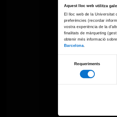
Aquest lloc web utilitza gal
El lloc web de la Universitat 
preferències (recordar infor
vostra experiència de la d’al
finalitats de màrqueting (gest
obtenir més informació sobre
Barcelona
.
Selecció
Requeriments
de
consentiment