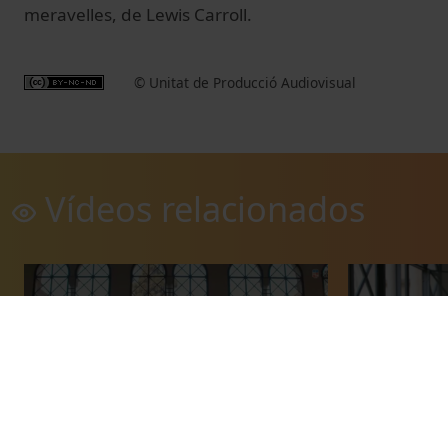
meravelles,
de Lewis
Carroll
.
© Unitat de Producció Audiovisual
Vídeos relacionados