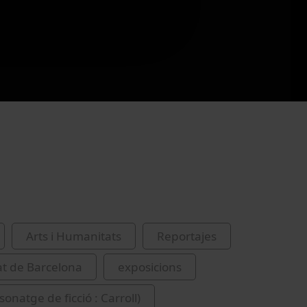
Arts i Humanitats
Reportajes
at de Barcelona
exposicions
rsonatge de ficció : Carroll)