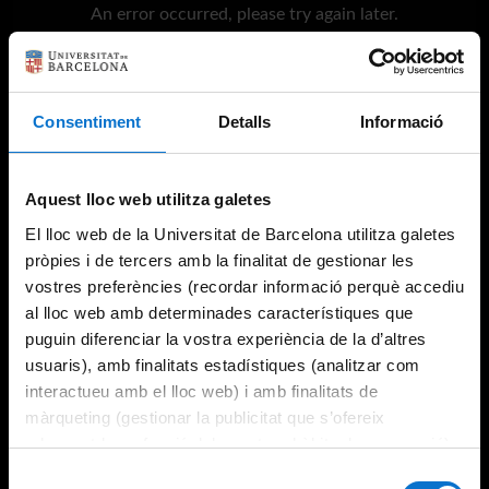
An error occurred, please try again later.
Try again
Consentiment
Detalls
Informació
Aquest lloc web utilitza galetes
El lloc web de la Universitat de Barcelona utilitza galetes
pròpies i de tercers amb la finalitat de gestionar les
vostres preferències (recordar informació perquè accediu
al lloc web amb determinades característiques que
puguin diferenciar la vostra experiència de la d’altres
usuaris), amb finalitats estadístiques (analitzar com
interactueu amb el lloc web) i amb finalitats de
màrqueting (gestionar la publicitat que s’ofereix
adequant-la en funció dels vostres hàbits de navegació).
Per obtenir més informació sobre les galetes podeu
Selecció