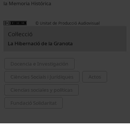
la Memoria Histórica
© Unitat de Producció Audiovisual
Col·lecció
La Hibernació de la Granota
Docencia e Investigación
Ciències Socials i Jurídiques
Actos
Ciencias sociales y políticas
Fundació Solidaritat