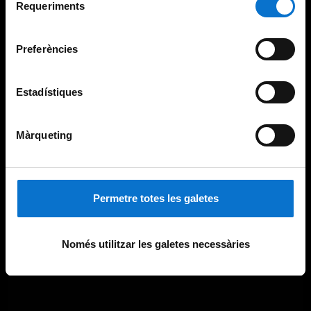
consultar la
Política de galetes del lloc web de la
Requeriments
de
Universitat de Barcelona
.
consentiment
Preferències
Estadístiques
Màrqueting
Permetre totes les galetes
Només utilitzar les galetes necessàries