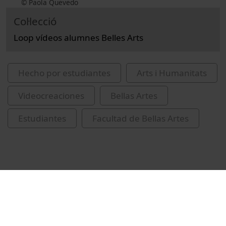
© Paola Quevedo
Col·lecció
Loop vídeos alumnes Belles Arts
Hecho por estudiantes
Arts i Humanitats
Videocreaciones
Bellas Artes
Estudiantes
Facultad de Bellas Artes
Vídeos relacionados