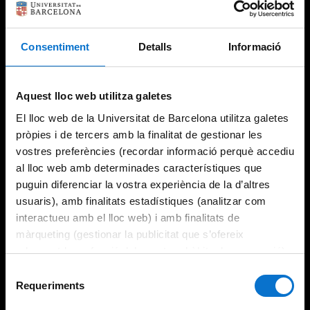
Consentiment
Detalls
Informació
Try again
Aquest lloc web utilitza galetes
El lloc web de la Universitat de Barcelona utilitza galetes
pròpies i de tercers amb la finalitat de gestionar les
vostres preferències (recordar informació perquè accediu
al lloc web amb determinades característiques que
puguin diferenciar la vostra experiència de la d’altres
usuaris), amb finalitats estadístiques (analitzar com
interactueu amb el lloc web) i amb finalitats de
màrqueting (gestionar la publicitat que s’ofereix
adequant-la en funció dels vostres hàbits de navegació).
Per obtenir més informació sobre les galetes podeu
Selecció
consultar la
Política de galetes del lloc web de la
Requeriments
de
Universitat de Barcelona
.
consentiment