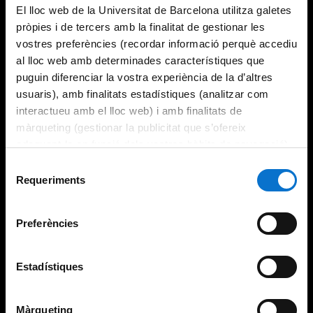
El lloc web de la Universitat de Barcelona utilitza galetes
pròpies i de tercers amb la finalitat de gestionar les
vostres preferències (recordar informació perquè accediu
al lloc web amb determinades característiques que
puguin diferenciar la vostra experiència de la d’altres
usuaris), amb finalitats estadístiques (analitzar com
interactueu amb el lloc web) i amb finalitats de
màrqueting (gestionar la publicitat que s’ofereix
adequant-la en funció dels vostres hàbits de navegació).
Per obtenir més informació sobre les galetes podeu
Selecció
consultar la
Política de galetes del lloc web de la
Requeriments
de
Universitat de Barcelona
.
consentiment
Preferències
Estadístiques
Màrqueting