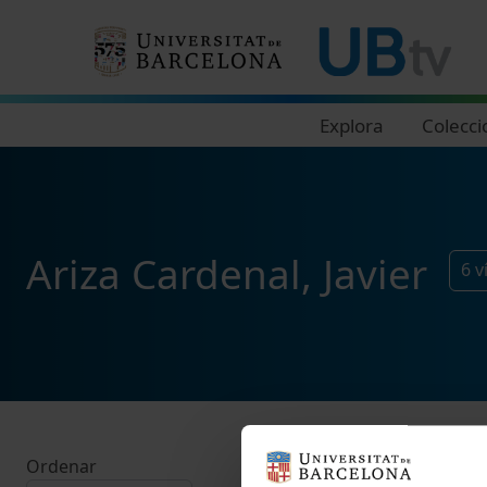
Navegació principal
Explora
Colecci
Ariza Cardenal, Javier
6
v
Ordenar