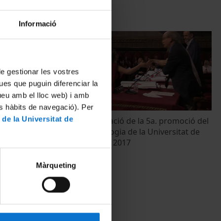
Informació
 de gestionar les vostres
ues que puguin diferenciar la
tueu amb el lloc web) i amb
es hàbits de navegació). Per
 de la Universitat de
 TV3 a la
Acte de Graduació de la 5a. promoció del
s de la Salut.
Grau en Podologia de la Universitat de
Barcelona. Any 2017
29 Junio, 2017
Màrqueting