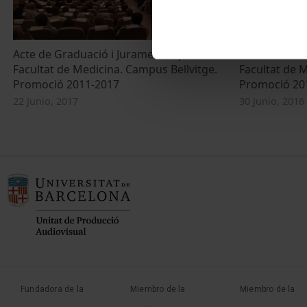
Acte de Graduació i Jurament Hipocràtic.
Acte de Grad
Facultat de Medicina. Campus Bellvitge.
Facultat de M
Promoció 2011-2017
Promoció 20
22 Junio, 2017
30 Junio, 2016
Fundadora de la
Miembro de la
Miembro de la