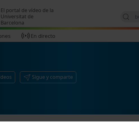
Pasar al contenido principal
El portal de vídeo de la
Universitat de
Barcelona
ones
En directo
ídeos
Sigue y comparte