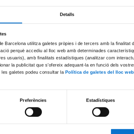
Detalls
etes
de Barcelona utilitza galetes pròpies i de tercers amb la finalitat
mació perquè accediu al lloc web amb determinades característiq
tres usuaris), amb finalitats estadístiques (analitzar com interac
ionar la publicitat que s’ofereix adequant-la en funció dels vostr
 les galetes podeu consultar la
Política de galetes del lloc web
uació i Jurament Hipocràtic.
Masterclass de La Marató de
edicina. Campus Bellvitge.
Facultat de Medicina i Cièncie
12-2018
Campus Bellvitge
17 Abril, 2018
Preferències
Estadístiques