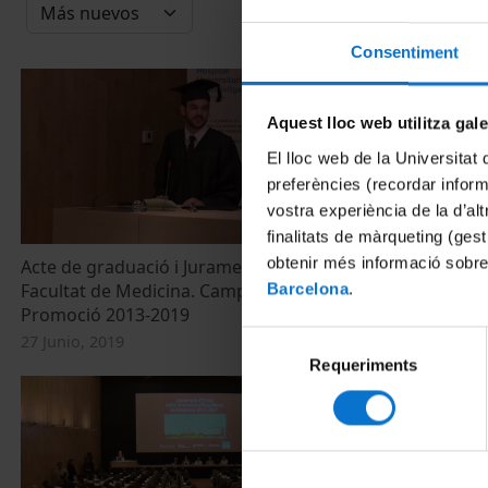
Consentiment
Aquest lloc web utilitza gal
El lloc web de la Universitat 
preferències (recordar infor
vostra experiència de la d’al
finalitats de màrqueting (gest
obtenir més informació sobre
Acte de graduació i Jurament Hipocràtic.
Acte de Grad
Facultat de Medicina. Campus Bellvitge.
Facultat de M
Barcelona
.
Promoció 2013-2019
Promoció 20
Selecció
27 Junio, 2019
18 Junio, 2018
Requeriments
de
consentiment