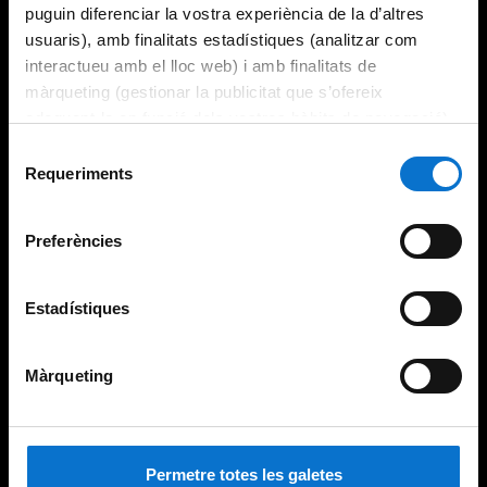
puguin diferenciar la vostra experiència de la d’altres
usuaris), amb finalitats estadístiques (analitzar com
interactueu amb el lloc web) i amb finalitats de
màrqueting (gestionar la publicitat que s’ofereix
adequant-la en funció dels vostres hàbits de navegació).
Per obtenir més informació sobre les galetes podeu
Selecció
consultar la
Política de galetes del lloc web de la
Requeriments
de
Universitat de Barcelona
.
consentiment
Preferències
Estadístiques
Màrqueting
Permetre totes les galetes