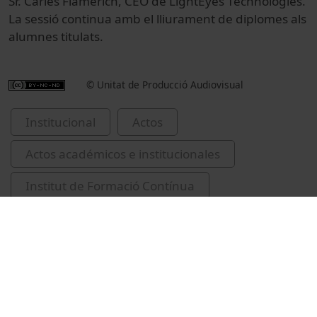
Sr. Carles Flamerich, CEO de LightEyes Technologies.
La sessió continua amb el lliurament de diplomes als
alumnes titulats.
© Unitat de Producció Audiovisual
Institucional
Actos
Actos académicos e institucionales
Institut de Formació Contínua
Viader Junyent, Manel
Caldentey, Neli
Homs Ferret, Pere